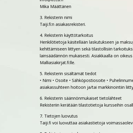
Mika Määttänen
3. Rekisterin nimi
Taiji.fi:n asiakasrekisteri.
4. Rekisterin käyttötarkoitus
Henkilötietoja käsitellään laskutukseen ja maksu
kehittämiseen liittyen sekä tilastollisiin tarkoit
lainsäädännön mukaisesti. Asiakkaalla on oikeus 
Malliasiakirjat.fi:lle.
5. Rekisterin sisältämät tiedot
• Nimi • Osoite • Sähköpostiosoite • Puhelinnume
asiakassuhteen hoitoon ja/tai markkinointiin liitt
6. Rekisterin säännönmukaiset tietolähteet
Rekisteriin kerätään tilastotietoja kursseihin osa
7. Tietojen luovutus
Taiji.fi voi luovuttaa asiakastietoja voimassaole