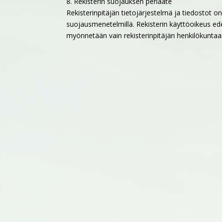
8. Rekisterin suojauksen periaate
Rekisterinpitäjän tietojärjestelmä ja tiedostot on
suojausmenetelmillä. Rekisterin käyttöoikeus ede
myönnetään vain rekisterinpitäjän henkilökuntaan 