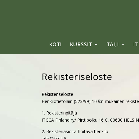
KOTI
KURSSIT
TAIJI
I
Rekisteriseloste
Rekisteriseloste
Henkilötietolain (523/99) 10 §:n mukainen rekiste
1. Rekisterinpitäjä
ITCCA Finland ry/ Pirttipolku 16 C, 00630 HELSI
2. Rekisteriasioita hoitava henkilö
info@itcca.fi