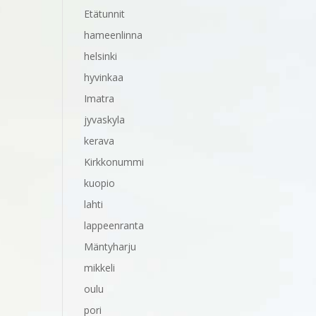
Etätunnit
hameenlinna
helsinki
hyvinkaa
Imatra
jyvaskyla
kerava
Kirkkonummi
kuopio
lahti
lappeenranta
Mäntyharju
mikkeli
oulu
pori