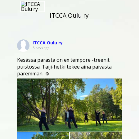
ITCCA Oulu ry
ITCCA Oulu ry
5 days ago
Kesässä parasta on ex tempore -treenit
puistossa. Taiji-hetki tekee aina päivästä
paremman. ☺️