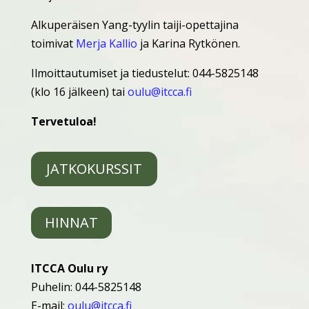
Alkuperäisen Yang-tyylin taiji-opettajina
toimivat
Merja Kallio
ja Karina Rytkönen.
Ilmoittautumiset ja tiedustelut: 044-5825148
(klo 16 jälkeen) tai
oulu@itcca.fi
Tervetuloa!
JATKOKURSSIT
HINNAT
ITCCA Oulu ry
Puhelin: 044-5825148
E-mail:
oulu@itcca.fi