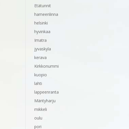
Etätunnit
hameenlinna
helsinki
hyvinkaa
Imatra
jyvaskyla
kerava
Kirkkonummi
kuopio
lahti
lappeenranta
Mäntyharju
mikkeli
oulu
pori