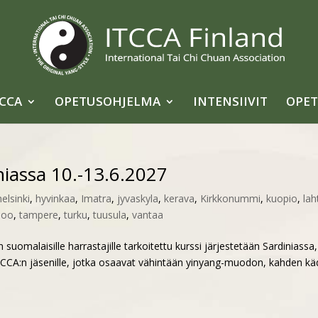
TCCA
OPETUSOHJELMA
INTENSIIVIT
OPET
niassa 10.-13.6.2027
helsinki
,
hyvinkaa
,
Imatra
,
jyvaskyla
,
kerava
,
Kirkkonummi
,
kuopio
,
lah
poo
,
tampere
,
turku
,
tuusula
,
vantaa
uomalaisille harrastajille tarkoitettu kurssi järjestetään Sardiniassa,
 ITCCA:n jäsenille, jotka osaavat vähintään yinyang-muodon, kahden k