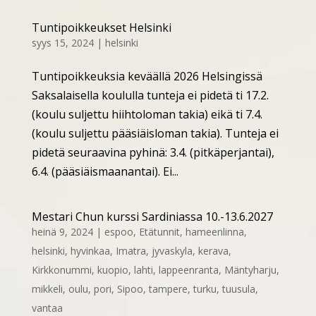
Tuntipoikkeukset Helsinki
syys 15, 2024
|
helsinki
Tuntipoikkeuksia keväällä 2026 Helsingissä
Saksalaisella koululla tunteja ei pidetä ti 17.2.
(koulu suljettu hiihtoloman takia) eikä ti 7.4.
(koulu suljettu pääsiäisloman takia). Tunteja ei
pidetä seuraavina pyhinä: 3.4. (pitkäperjantai),
6.4. (pääsiäismaanantai). Ei...
Mestari Chun kurssi Sardiniassa 10.-13.6.2027
heinä 9, 2024
|
espoo
,
Etätunnit
,
hameenlinna
,
helsinki
,
hyvinkaa
,
Imatra
,
jyvaskyla
,
kerava
,
Kirkkonummi
,
kuopio
,
lahti
,
lappeenranta
,
Mäntyharju
,
mikkeli
,
oulu
,
pori
,
Sipoo
,
tampere
,
turku
,
tuusula
,
vantaa