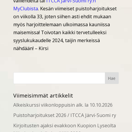
välilehdeltä tai
ITCCA Järvi-Suomi ry:n
MyClubista
. Kesän viimeiset puistoharjoitukset
on viikolla 33, joten siihen asti ehdit mukaan
myös harjoittelemaan ulkoimassa kauniissa
maisemissa! Toivotan kaikki tervetulleeksi
syyslukukaudelle 2024, taijin merkeissä
nähdään! – Kirsi
Viimeisimmät artikkelit
Alkeiskurssi viikonloppuisin alk. la 10.10.2026
Puistoharjoitukset 2026 / ITCCA Järvi-Suomi ry
Kirjoitusten ajaksi evakkoon Kuopion Lyseolta