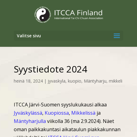
Valitse sivu
Syystiedote 2024
heinä 18, 2024
|
jyvaskyla
,
kuopio
,
Mäntyharju
,
mikkeli
ITCCA Järvi-Suomen syyslukukausi alkaa
Jyväskylässä
,
Kuopiossa
,
Mikkelissä
ja
Mäntyharjulla
viikolla 36 (ma 2.9.2024). Näet
oman paikkakuntasi aikataulun piakkakunnan