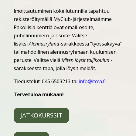
lmoittautuminen kokeilutunnille tapahtuu
rekisteröitymällä MyClub-järjestelmäämme.
Pakollisia kenttiä ovat email-osoite,
puhelinnumero ja osoite. Valitse
lisäksi
Alennusryhmä
-sarakkeesta ”työssäkäyvä”
tai mahdollinen alennusryhmään kuulumisen
peruste. Valitse vielä
Miten löysit taijikoulun
-
sarakkeesta tapa, jolla löysit meidät.
Tiedustelut: 045 6503213 tai
info@itcca.fi
Tervetuloa mukaan!
JATKOKURSSIT