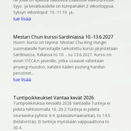
Syys- ja kevätkaudella on kumpanakin 2 viikonloppua.
Syksyn viikonloput: 10.-11.10. ja...
lue lisää
Mestari Chun kurssi Sardiniassa 10.-13.6.2027
Huom: kurssi on täynnä. Mestari Chu King Hungin
suomalaisille harrastajille tarkoitettu kurssi järjestetään
Sardiniassa, Italiassa to 10. - su 13.6.2027. Kurssi on
avoin ITCCA:n jäsenille, jotka osaavat vähintään
yinyang-muodon, kahden käden pushing handsin
perusteet...
lue lisää
Tuntipoikkeukset Vantaa kevät 2026
Tuntipoikkeuksia keväällä 2026 Vantaalla Tunteja ei
pidetä hiihtolomalla 16.-20.2 Tunteja ei pidetä
seuraavina pyhinä: 6.4. (pääsiäismaanantai), to 14.5.
(helatorstai). Ei tunteja myöskään vappuaattona to
30.4.