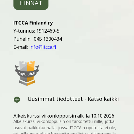
HINNAT
ITCCA Finland ry
Y-tunnus: 1912469-5
Puhelin: 045 1300434
E-mail:
info@itcca.fi
Uusimmat tiedotteet - Katso kaikki

Alkeiskurssi viikonloppuisin alk. la 10.10.2026
Alkeiskurssi viikonloppuisin on tarkoitettu niille, jotka
asuvat paikkakunnalla, jossa ITCCA:n opetusta ei ole,
tai joilla on ajallisia haasteita osallistua viikkotunneille.