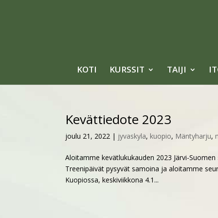
KOTI
KURSSIT
TAIJI
I
Kevättiedote 2023
joulu 21, 2022
|
jyvaskyla
,
kuopio
,
Mäntyharju
,
Aloitamme kevätlukukauden 2023 Järvi-Suomen seur
Treenipäivät pysyvät samoina ja aloitamme seuraa
Kuopiossa, keskiviikkona 4.1...