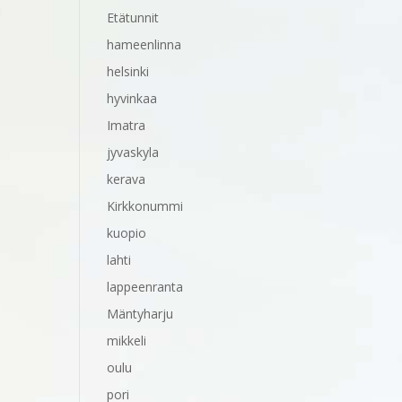
Etätunnit
hameenlinna
helsinki
hyvinkaa
Imatra
jyvaskyla
kerava
Kirkkonummi
kuopio
lahti
lappeenranta
Mäntyharju
mikkeli
oulu
pori