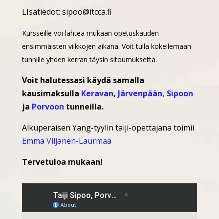
LIsätiedot: sipoo@itcca.fi
Kursseille voi lähteä mukaan opetuskauden
ensimmäisten viikkojen aikana. Voit tulla kokeilemaan
tunnille yhden kerran täysin sitoumuksetta.
Voit halutessasi käydä samalla
kausimaksulla
Keravan
,
Järvenpään,
Sipoon
ja
Porvoon
tunneilla.
Alkuperäisen Yang-tyylin taiji-opettajana toimii
Emma Viljanen-Laurmaa
Tervetuloa mukaan!