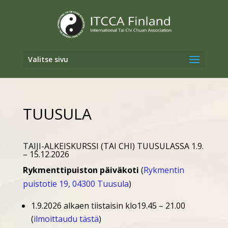
Valitse sivu
TUUSULA
TAIJI-ALKEISKURSSI (TAI CHI) TUUSULASSA 1.9.
– 15.12.2026
Rykmenttipuiston päiväkoti
(
Rykmentin
puistotie 19, 04300 Tuusula
)
1.9.2026 alkaen tiistaisin klo19.45 – 21.00
(
ilmoittaudu tästä
)