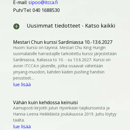
E-mail:
sipoo@itcca.fi
Puh/Tel: 040 1688530
Uusimmat tiedotteet - Katso kaikki

Mestari Chun kurssi Sardiniassa 10.-13.6.2027
Huom: kurssi on täynnä. Mestari Chu King Hungin
suomalaisille harrastajille tarkoitettu kurssi järjestetään
Sardiniassa, Italiassa to 10. - su 13.6.2027. Kurssi on
avoin ITCCA:n jäsenille, jotka osaavat vähintään
yinyang-muodon, kahden käden pushing handsin
perusteet...
lue lisää
Vähän kuin kehdossa keinuisi
Aamuposti kirjoitti jutun Hyvinkään taijikursseista ja
Hanna-Leena Heikkilästä joulukuussa 2019. Juttu löytyy
täältä.
lue lisää