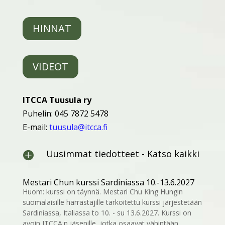
HINNAT
VIDEOT
ITCCA Tuusula ry
Puhelin: 045 7872 5478
E-mail:
tuusula@itcca.fi
Uusimmat tiedotteet - Katso kaikki

Mestari Chun kurssi Sardiniassa 10.-13.6.2027
Huom: kurssi on täynnä. Mestari Chu King Hungin
suomalaisille harrastajille tarkoitettu kurssi järjestetään
Sardiniassa, Italiassa to 10. - su 13.6.2027. Kurssi on
avoin ITCCA:n jäsenille, jotka osaavat vähintään