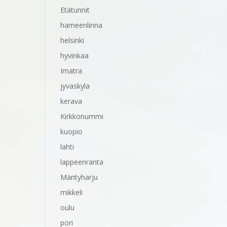
Etätunnit
hameenlinna
helsinki
hyvinkaa
Imatra
jyvaskyla
kerava
Kirkkonummi
kuopio
lahti
lappeenranta
Mäntyharju
mikkeli
oulu
pori