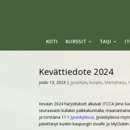
KOTI
KURSSIT
TAIJI
I
Kevättiedote 2024
joulu 13, 2023
|
jyvaskyla
,
kuopio
,
Mäntyharju
,
Kevään 2024 harjoitukset alkavat ITCCA Järvi-Suo
seuraavasti kullakin paikkakunnalla; maanantain
ja torstaina 11.1
Jyväskylässä
, Jyväskylässä myö
päivittänyt kunkin kaupungin sivuille ja MyClubiin.