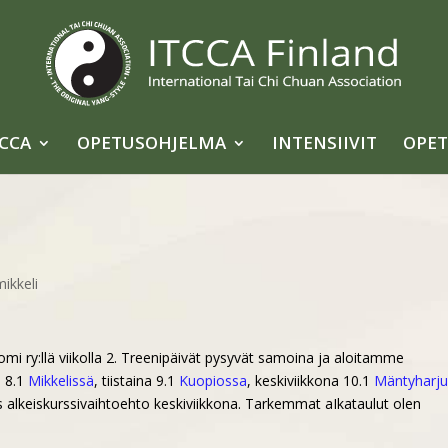
TCCA
OPETUSOHJELMA
INTENSIIVIT
OPET
mikkeli
mi ry:llä viikolla 2. Treenipäivät pysyvät samoina ja aloitamme
a 8.1
Mikkelissä
, tiistaina 9.1
Kuopiossa
, keskiviikkona 10.1
Mäntyharju
s alkeiskurssivaihtoehto keskiviikkona. Tarkemmat aIkataulut olen