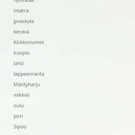
hyvinkaa
Imatra
jyvaskyla
kerava
Kirkkonummi
kuopio
lahti
lappeenranta
Mäntyharju
mikkeli
oulu
pori
Sipoo