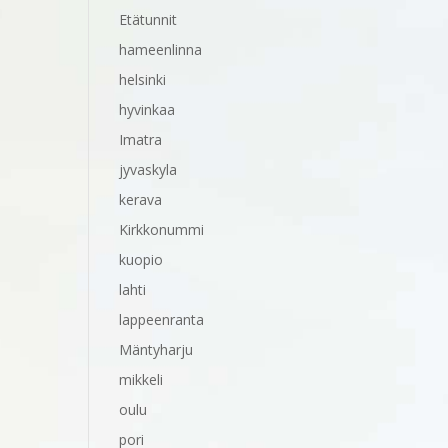
Etätunnit
hameenlinna
helsinki
hyvinkaa
Imatra
jyvaskyla
kerava
Kirkkonummi
kuopio
lahti
lappeenranta
Mäntyharju
mikkeli
oulu
pori