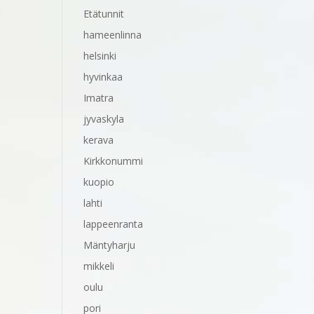
Etätunnit
hameenlinna
helsinki
hyvinkaa
Imatra
jyvaskyla
kerava
Kirkkonummi
kuopio
lahti
lappeenranta
Mäntyharju
mikkeli
oulu
pori