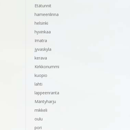
Etätunnit
hameenlinna
helsinki
hyvinkaa
Imatra
jyvaskyla
kerava
Kirkkonummi
kuopio
lahti
lappeenranta
Mäntyharju
mikkeli
oulu
pori