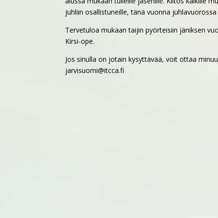
alussa mukaan tulleille jäsenille. Kiitos kaikille
juhliin osallistuneille, tänä vuonna juhlavuoross
Tervetuloa mukaan taijin pyörteisiin jäniksen vu
Kirsi-ope.
Jos sinulla on jotain kysyttävää, voit ottaa minu
jarvisuomi@itcca.fi