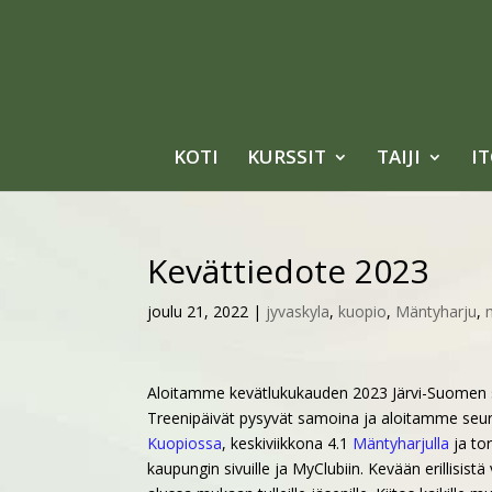
KOTI
KURSSIT
TAIJI
I
Kevättiedote 2023
joulu 21, 2022
|
jyvaskyla
,
kuopio
,
Mäntyharju
,
Aloitamme kevätlukukauden 2023 Järvi-Suomen seur
Treenipäivät pysyvät samoina ja aloitamme seur
Kuopiossa
, keskiviikkona 4.1
Mäntyharjulla
ja to
kaupungin sivuille ja MyClubiin. Kevään erillisis