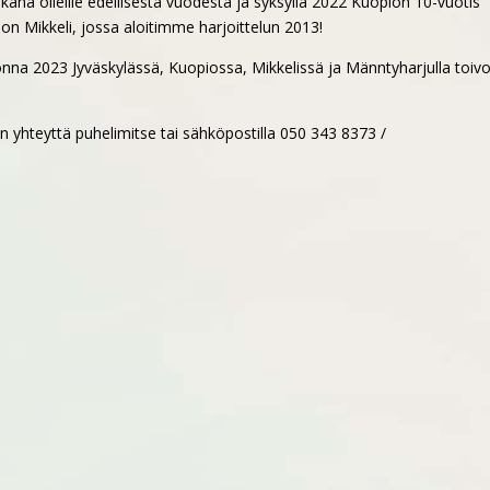
 mukana olleille edellisestä vuodesta ja syksyllä 2022 Kuopion 10-vuotis
a on Mikkeli, jossa aloitimme harjoittelun 2013!
onna 2023 Jyväskylässä, Kuopiossa, Mikkelissä ja Männtyharjulla toiv
un yhteyttä puhelimitse tai sähköpostilla 050 343 8373 /