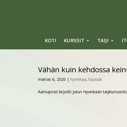
KOTI
KURSSIT
TAIJI
I
Vähän kuin kehdossa keinu
marras 6, 2020
|
hyvinkaa
,
tuusula
Aamuposti kirjoitti jutun Hyvinkään taijikursseis