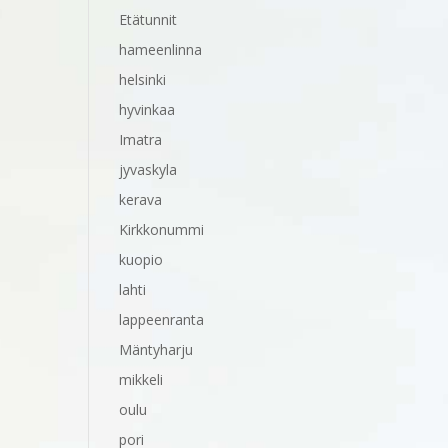
Etätunnit
hameenlinna
helsinki
hyvinkaa
Imatra
jyvaskyla
kerava
Kirkkonummi
kuopio
lahti
lappeenranta
Mäntyharju
mikkeli
oulu
pori