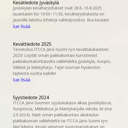
Kesätiedote Jyväskylä
Jyväskylän kesäharjoitukset ovat 28.6.-16.8.2025
lauantaisin klo 10:00–11:30, kesäharjoituksista on
jäsenille laitettu infokirje sähköpostitse. Iloa kesään!
lue lisää
Kevättiedote 2025
Tervetuloa ITCCA Järvi-Suomi ry:n kevätlukukauteen
2025! Löydät oman paikkakuntasi kurssitiedot
paikkakuntakohtaiselta välilehdeltä Jyväskylä, Kuopio,
Mikkeli ja Mäntyharju. Taijin tuoman hyvänolon
täyteistä vuotta kaikille!
lue lisää
Syystiedote 2024
ITCCA Järvi-Suomen syyslukukausi alkaa Jyväskylässä,
Kuopiossa, Mikkelissä ja Mäntyharjulla viikolla 36 (ma
2.9.2024). Näet oman paikkakuntasi aikataulun
piakkakunnan välilehdeltä tai ITCCA Järvi-Suomi ry:n
MyClubista. Kesän viimeiset puistoharjoitukset on