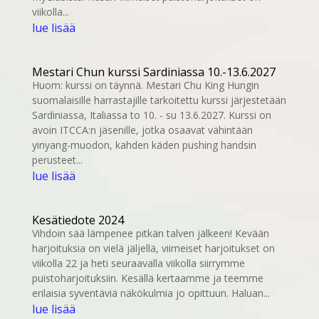
viikolla...
lue lisää
Mestari Chun kurssi Sardiniassa 10.-13.6.2027
Huom: kurssi on täynnä. Mestari Chu King Hungin
suomalaisille harrastajille tarkoitettu kurssi järjestetään
Sardiniassa, Italiassa to 10. - su 13.6.2027. Kurssi on
avoin ITCCA:n jäsenille, jotka osaavat vähintään
yinyang-muodon, kahden käden pushing handsin
perusteet...
lue lisää
Kesätiedote 2024
Vihdoin sää lämpenee pitkän talven jälkeen! Kevään
harjoituksia on vielä jäljellä, viimeiset harjoitukset on
viikolla 22 ja heti seuraavalla viikolla siirrymme
puistoharjoituksiin. Kesällä kertaamme ja teemme
erilaisia syventäviä näkökulmia jo opittuun. Haluan...
lue lisää