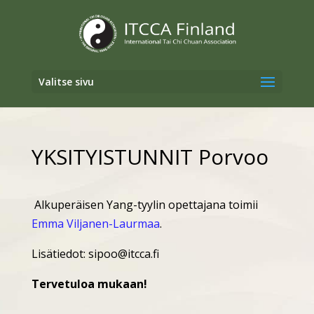
Valitse sivu
YKSITYISTUNNIT Porvoo
Alkuperäisen Yang-tyylin opettajana toimii
Emma Viljanen-Laurmaa
.
Lisätiedot: sipoo@itcca.fi
Tervetuloa mukaan!