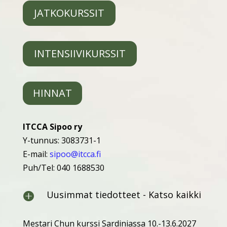
JATKOKURSSIT
INTENSIIVIKURSSIT
HINNAT
ITCCA Sipoo ry
Y-tunnus: 3083731-1
E-mail:
sipoo@itcca.fi
Puh/Tel: 040 1688530
Uusimmat tiedotteet - Katso kaikki

Mestari Chun kurssi Sardiniassa 10.-13.6.2027