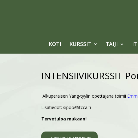
KOTI
KURSSIT
TAIJI
I
INTENSIIVIKURSSIT Po
Alkuperäisen Yang-tyylin opettajana toimii
Emma
Lisätiedot: sipoo@itcca.fi
Tervetuloa mukaan!