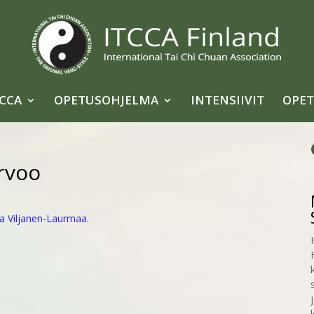
TCCA
OPETUSOHJELMA
INTENSIIVIT
OPET
rvoo
 Viljanen-Laurmaa
.