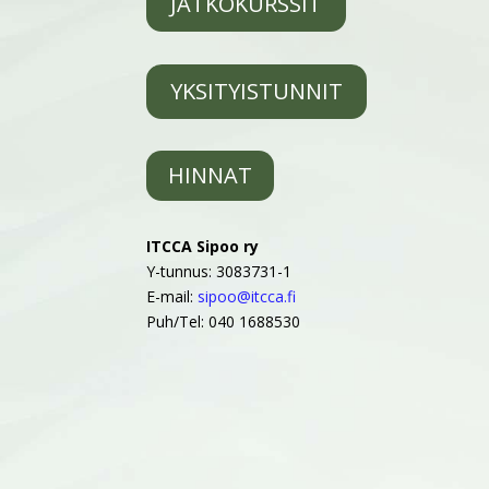
JATKOKURSSIT
YKSITYISTUNNIT
HINNAT
ITCCA Sipoo ry
Y-tunnus: 3083731-1
E-mail:
sipoo@itcca.fi
Puh/Tel: 040 1688530