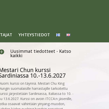
TAJAT
YHTEYSTIEDOT
Uusimmat tiedotteet - Katso

kaikki
Mestari Chun kurssi
Sardiniassa 10.-13.6.2027
Huom: kurssi on täynnä. Mestari Chu King
Hungin suomalaisille harrastajille tarkoitettu
kurssi järjestetään Sardiniassa, Italiassa to 10. -
su 13.6.2027. Kurssi on avoin ITCCA:n jäsenille,
jotka osaavat vähintään yinyang-muodon,
kahden käden pushing handsin perusteet...