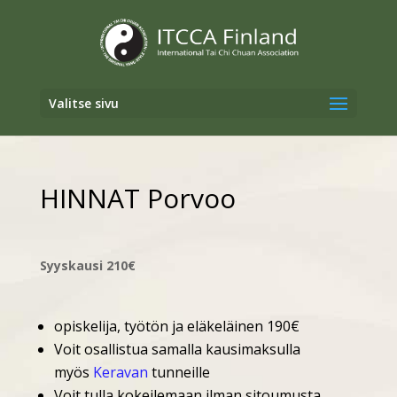
Valitse sivu
HINNAT Porvoo
Syyskausi 210€
opiskelija, työtön ja eläkeläinen 190€
Voit osallistua samalla kausimaksulla
myös
Keravan
tunneille
Voit tulla kokeilemaan ilman sitoumusta