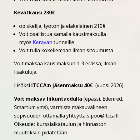
Kevätkausi 230€
opiskelija, työtön ja eläkeläinen 210€
Voit osallistua samalla kausimaksulla
myös
Keravan
tunneille
Voit tulla kokeilemaan ilman sitoumusta
Voit maksaa kausimaksun 1-3 erässä, ilman
lisäkuluja.
Lisäksi
ITCCA:n jäsenmaksu 40€
(vuosi 2026)
Voit maksaa liikuntaedulla
(epassi, Edenred,
Smartum yms), varmista maksuvälineen
sopivuuden ottamalla yhteyttä sipoo@itcca.fi.
Oikeudet kurssiaikataulun ja hinnaston
muutoksiin pidätetään.