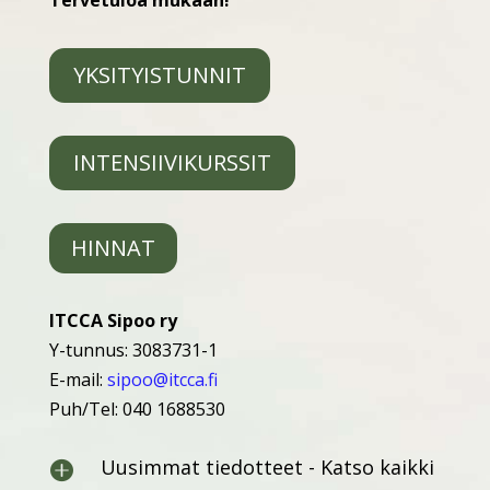
Tervetuloa mukaan!
YKSITYISTUNNIT
INTENSIIVIKURSSIT
HINNAT
ITCCA Sipoo ry
Y-tunnus: 3083731-1
E-mail:
sipoo@itcca.fi
Puh/Tel: 040 1688530
Uusimmat tiedotteet - Katso kaikki
