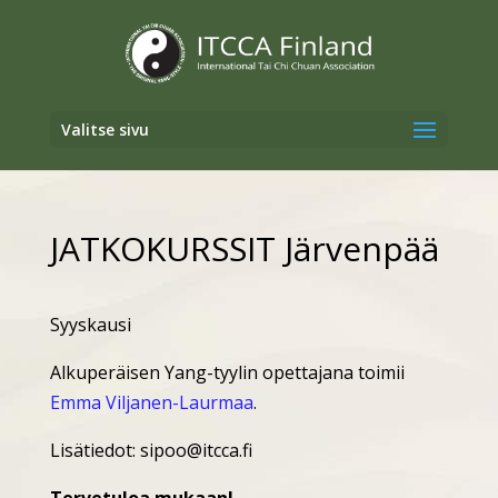
Valitse sivu
JATKOKURSSIT Järvenpää
Syyskausi
Alkuperäisen Yang-tyylin opettajana toimii
Emma Viljanen-Laurmaa
.
Lisätiedot: sipoo@itcca.fi