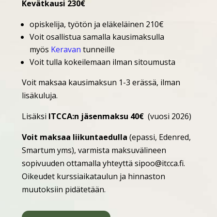
Kevätkausi 230€
opiskelija, työtön ja eläkeläinen 210€
Voit osallistua samalla kausimaksulla
myös
Keravan
tunneille
Voit tulla kokeilemaan ilman sitoumusta
Voit maksaa kausimaksun 1-3 erässä, ilman
lisäkuluja.
Lisäksi
ITCCA:n jäsenmaksu 40€
(vuosi 2026)
Voit maksaa liikuntaedulla
(epassi, Edenred,
Smartum yms), varmista maksuvälineen
sopivuuden ottamalla yhteyttä sipoo@itcca.fi.
Oikeudet kurssiaikataulun ja hinnaston
muutoksiin pidätetään.