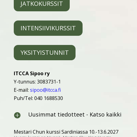
JATKOKURSSIT
INTENSIIVIKURSSIT
YKSITYISTUNNIT
ITCCA Sipoo ry
Y-tunnus: 3083731-1
E-mail:
sipoo@itcca.fi
Puh/Tel: 040 1688530
Uusimmat tiedotteet - Katso kaikki

Mestari Chun kurssi Sardiniassa 10.-13.6.2027