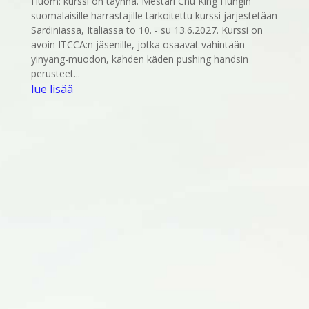
Huom: kurssi on täynnä. Mestari Chu King Hungin
suomalaisille harrastajille tarkoitettu kurssi järjestetään
Sardiniassa, Italiassa to 10. - su 13.6.2027. Kurssi on
avoin ITCCA:n jäsenille, jotka osaavat vähintään
yinyang-muodon, kahden käden pushing handsin
perusteet...
lue lisää