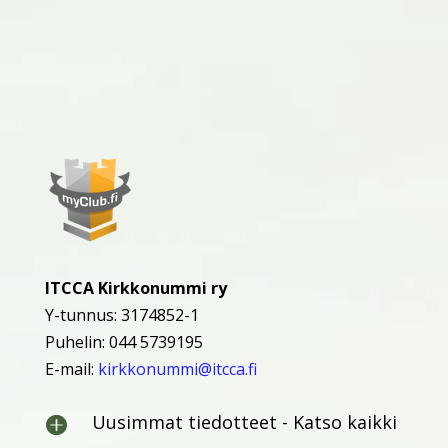
ITCCA Kirkkonummi ry
Y-tunnus: 3174852-1
Puhelin: 044 5739195
E-mail:
kirkkonummi@itcca.fi
Uusimmat tiedotteet - Katso kaikki
