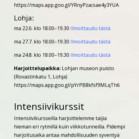
https://maps.app.goo.gl/YRnyPzacsae4y3YUA
Lohja:
ma 22.6. klo 18.00–19.30
Ilmoittaudu tästä
ma 27.7. klo 18.00–19.30
Ilmoittaudu tästä
ma 24.8. klo 18.00–19.30
Ilmoittaudu tästä
Harjoittelupaikka:
Lohjan museon puisto
(Rovastinkatu 1, Lohja)
https://maps.app.goo.gl/pYrPB8kfsf9MLqTh6
Intensiivikurssit
Intensiivikursseilla harjoittelemme taijia
hieman eri rytmillä kuin viikkotunneilla. Pidempi
harjoitusaika antaa mahdollisuuden syventyä