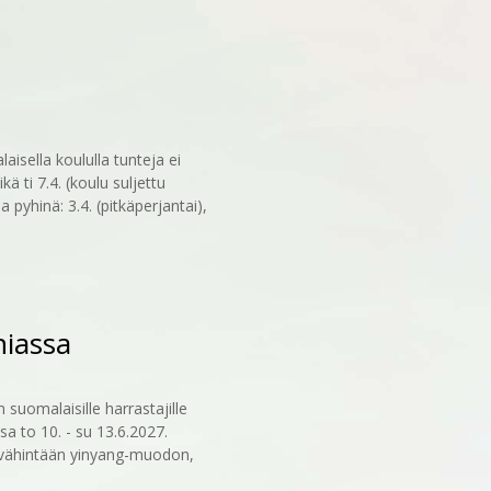
aisella koululla tunteja ei
kä ti 7.4. (koulu suljettu
 pyhinä: 3.4. (pitkäperjantai),
niassa
suomalaisille harrastajille
ssa to 10. - su 13.6.2027.
t vähintään yinyang-muodon,