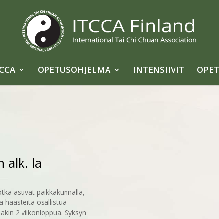
TCCA
OPETUSOHJELMA
INTENSIIVIT
OPET
 alk. la
 jotka asuvat paikkakunnalla,
ia haasteita osallistua
nakin 2 viikonloppua. Syksyn