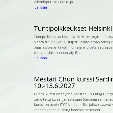
viikonloput: 10.-11.10. ja...
lue lisää
Tuntipoikkeukset Helsinki
Tuntipoikkeuksia keväällä 2026 Helsingissä Saksal
pidetä ti 17.2. (koulu suljettu hiihtoloman takia) ei
pääsiäisloman takia). Tunteja ei pidetä seuraavina
6.4. (pääsiäismaanantai). Ei...
lue lisää
Mestari Chun kurssi Sardi
10.-13.6.2027
Huom: kurssi on täynnä. Mestari Chu King Hungin 
tarkoitettu kurssi järjestetään Sardiniassa, Italia
Kurssi on avoin ITCCA:n jäsenille, jotka osaava
kahden käden pushing handsin perusteet...