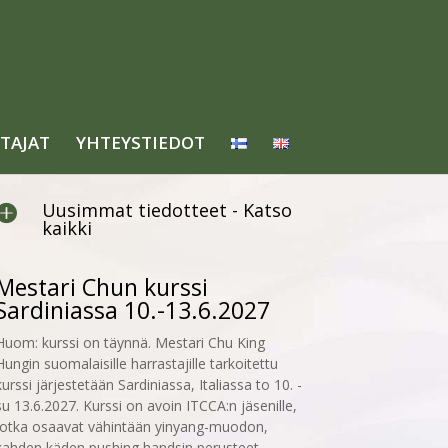
TAJAT
YHTEYSTIEDOT
Uusimmat tiedotteet - Katso

kaikki
Mestari Chun kurssi
Sardiniassa 10.-13.6.2027
Huom: kurssi on täynnä. Mestari Chu King
Hungin suomalaisille harrastajille tarkoitettu
kurssi järjestetään Sardiniassa, Italiassa to 10. -
su 13.6.2027. Kurssi on avoin ITCCA:n jäsenille,
jotka osaavat vähintään yinyang-muodon,
kahden käden pushing handsin perusteet...