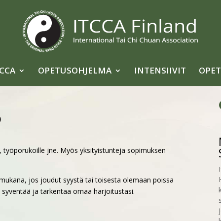
TCCA
OPETUSOHJELMA
INTENSIIVIT
OPET
o
in, työporukoille jne. Myös yksityistunteja sopimuksen
mukana, jos joudut syystä tai toisesta olemaan poissa
ös syventää ja tarkentaa omaa harjoitustasi.