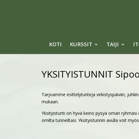
KOTI
KURSSIT
TAIJI
I
YKSITYISTUNNIT Sipo
Tarjoamme esittelytunteja virkistyspäiviin, juhli
mukaan.
Yksityistunti on hyvä keino pysyä oman ryhmäsi 
omilta tunneiltasi. Yksityistunnin avulla voit my